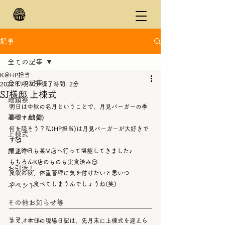
記事
全ての記事
K＠HP担当
全ての記事
2022年9月9日
読了時間: 2分
SJ様邸 上棟式
地鎮祭
明日は中秋の名月ということで、月見バーガーの季
基礎・地盤
節ですね(笑)
何を隠そう？私(HP担当)は月見バーガーが大好きで
上棟式
す🥰
施工中
早速昨日も某M店へ行って堪能してきました♪
もちろんK店のものも実食済み😏
お引渡し
食欲の秋、体重管理に気を付けたいと思いつ
つ・・・食べてしまうんでしょうね(笑)
イベント
その他お知らせ等
リフォーム
さて、本日の現場日記は、先月末に上棟式を迎えら