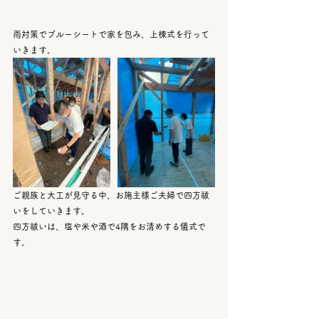
雨対策でブルーシートで家を包み、上棟式を行って
いきます。
ご親族と大工が見守る中、お施主様ご夫婦で四方祓
いをしていきます。
四方祓いは、塩や米や酒で4隅をお清めする儀式で
す。