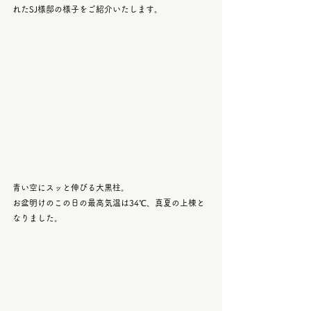
れたSJ様邸の様子をご紹介いたします。
青い空にスッと伸びる大黒柱。
お盆明けのこの日の最高気温は34℃、真夏の上棟と
なりました。