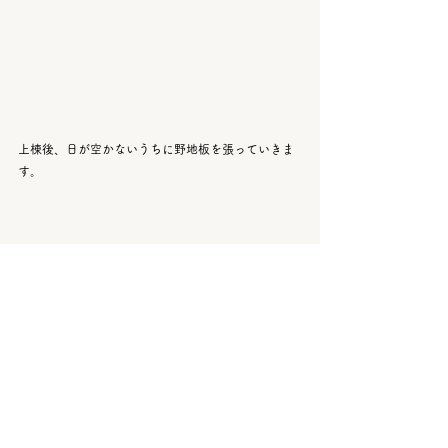
上棟後、日が空かないうちに野地板を張っていきま
す。
杉の心材の無垢板が整然と並ぶ姿は、相変わらずと
ても美しいです😆