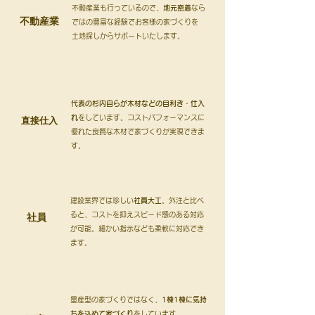
不動産業も行っているので、
地元密着
なら
不動産業
ではの豊富な経験でお客様の家づくりを
​土地探しからサポートいたします。
代表の杉内自らが木材などの目利き・仕入
​直接仕入
れ
をしています。コストパフォーマンスに
優れた良質な木材で家づくりが実現できま
す。
建設業界では珍しい
社員大工
。外注と比べ
社員
ると、コストを抑え
スピード感のある対応
が可能。細かい指示なども柔軟に対応でき
ます。
量産型の家づくりではなく、
1棟1棟に気持
ちを込めて家づくり
をしています。