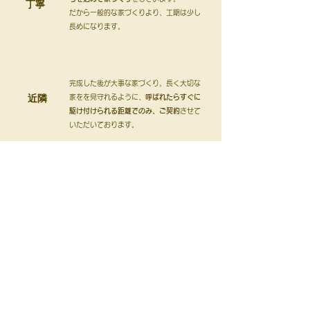
丁寧
​だから一般的な家づくりより、工期は少し
長めになります。
完成した後が大事な家づくり。長く大切な
近隣
家をを見守れるように、
呼ばれたらすぐに
駆け付けられる距離でのみ、ご契約
させて
いただいております。
ご契約までの流れ
契約後～お引渡しまで
よくある質問に戻る