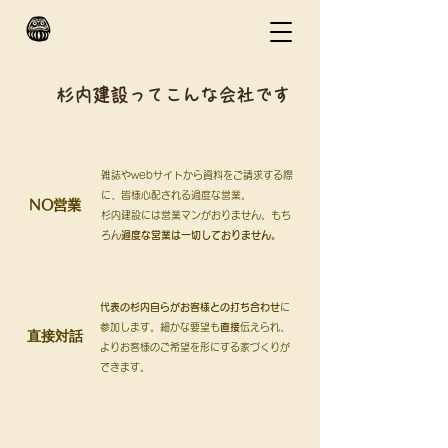
杉内建設ってこんな会社です
雑誌やwebサイトから資料をご請求する際
に、皆様心配される過度な営業。
NO営業
杉内建設には営業マンがおりません。もち
ろん
過度な営業は一切しておりません。
代表の杉内自らがお客様との打ち合わせ
に
参加します。細かな要望も
直接
伝えられ、​
​直接対話
​よりお客様のご希望を形にする家づくりが
できます。​