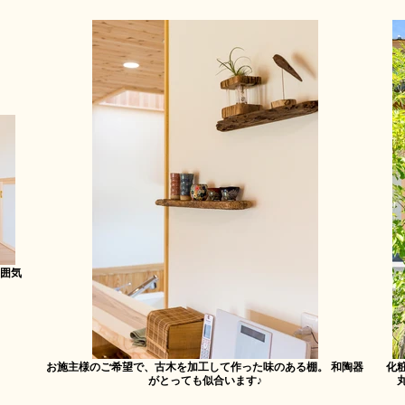
囲気
お施主様のご希望で、古木を加工して作った味のある棚。 和陶器
化
がとっても似合います♪