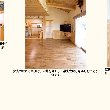
2段ベ
大満
壁
採光の取れる南側は、天井を高くし、梁丸太現しを楽しむことが
台
できます。