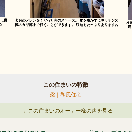
目に留
玄関のノレンをくぐった先のスペース。 靴を脱がずにキッチンの
お
る
隣の食品庫まで行くことができます。 収納もたっぷりありますね
鏡
♪
この住まいの特徴
梁
｜
和風住宅
→ この住まいのオーナー様の声を見る