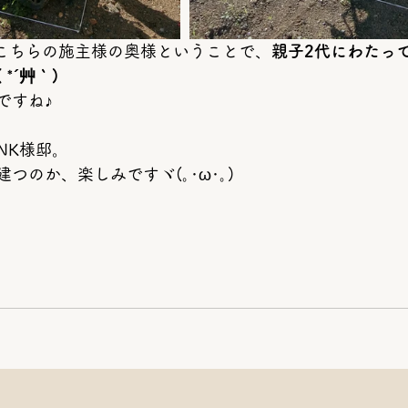
、こちらの施主様の奥様ということで、
親子2代にわたっ
*´艸｀)
ですね♪
NK様邸。
つのか、楽しみですヾ(｡･ω･｡)