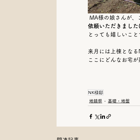
 MA様の娘さんが
依頼いただきました( 
とっても嬉しいこと
来月には上棟となる
ここにどんなお宅が建
NK様邸
地鎮祭
基礎・地盤