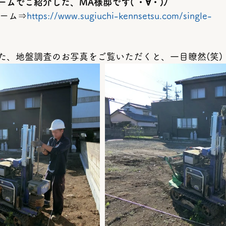
ムでご紹介した、MA様邸です( ・∀・)ﾉ
ォーム⇒
https://www.sugiuchi-kennsetsu.com/single-
た、地盤調査のお写真をご覧いただくと、一目瞭然(笑)