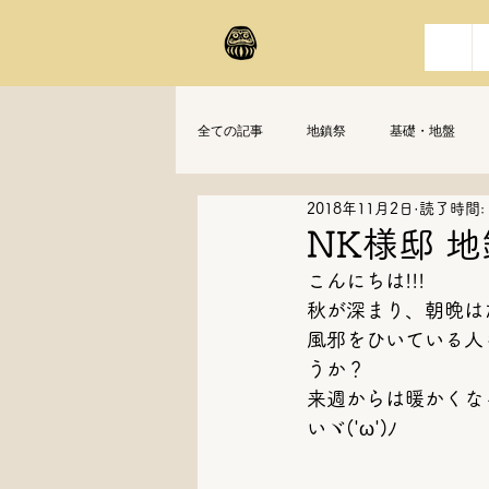
全ての記事
地鎮祭
基礎・地盤
2018年11月2日
読了時間:
NK様邸 
こんにちは!!!
秋が深まり、朝晩は
風邪をひいている人
うか？
来週からは暖かくな
いヾ('ω')ﾉ