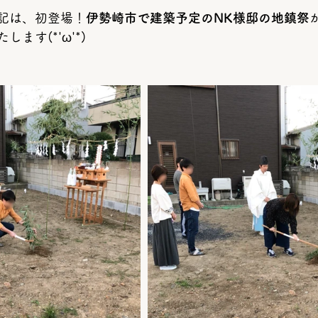
記は、初登場！
伊勢崎市で建築予定のNK様邸の地鎮祭
ます(*'ω'*)