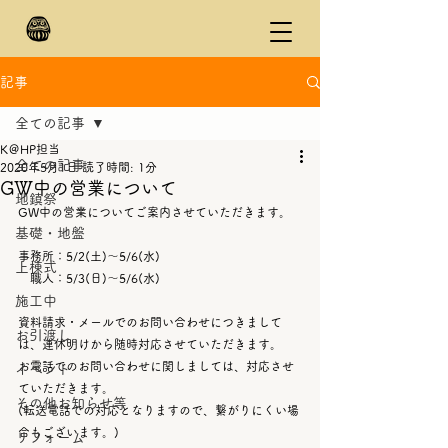
記事
全ての記事
K＠HP担当
全ての記事
2020年5月1日
読了時間: 1分
GW中の営業について
地鎮祭
GW中の営業についてご案内させていただきます。
基礎・地盤
事務所：5/2(土)～5/6(水)
上棟式
　職人：5/3(日)～5/6(水)
施工中
資料請求・メールでのお問い合わせにつきまして
お引渡し
は、連休明けから随時対応させていただきます。
お電話でのお問い合わせに関しましては、対応させ
イベント
ていただきます。
その他お知らせ等
(転送電話での対応となりますので、繋がりにくい場
合もございます。)
リフォーム