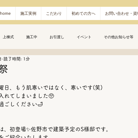
home
施工実例
こだわり
初めての方へ
お問い合わせ・資
上棟式
施工中
お引渡し
イベント
その他お知らせ等
日
読了時間: 1分
祭
曜日、もう肌寒いではなく、寒いです(笑)
入れてしまいました🥺
過ごしください🛁
は、初登場✨佐野市で建築予定のS様邸です。
をご紹介いたします。