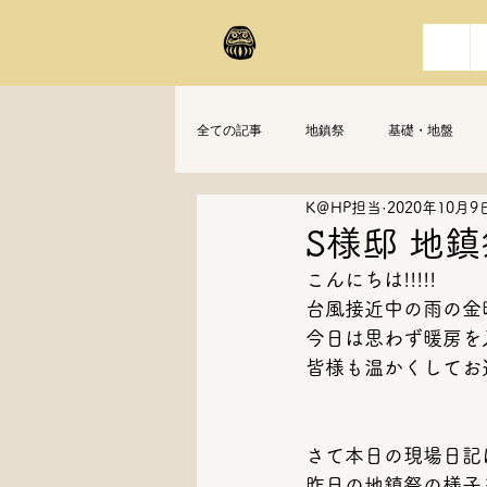
全ての記事
地鎮祭
基礎・地盤
K＠HP担当
2020年10月9
S様邸 地鎮
こんにちは!!!!!
台風接近中の雨の金
今日は思わず暖房を
皆様も温かくしてお
さて本日の現場日記
昨日の地鎮祭の様子