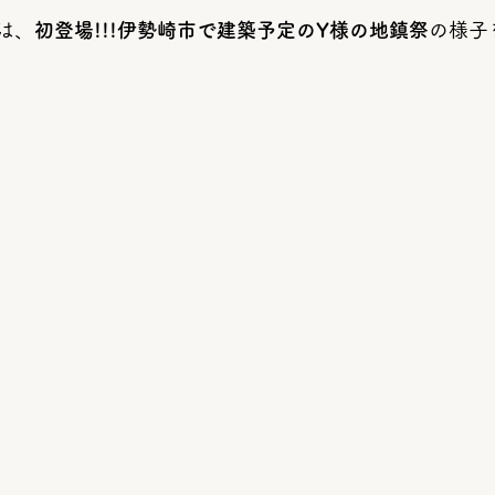
は、
初登場!!!伊勢崎市で建築予定のY様の地鎮祭
の様子