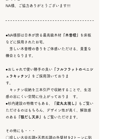
NA様、ご協力ありがとうございます!!!
●NA様邸は日本が誇る最高級木材
『木曽檜』
を床板
などに採用されたお宅。
　芳しい木曽檜の香りをご体感いただける、貴重な
機会となります。
●おしゃれで使い勝手の良い
『フルフラットのペニシ
ュラキッチン』
をご採用頂いておりま　　　　　
す。
　キッチン収納を三本引戸で収納することで、生活
感の出にくい空間に仕上がっておりま　す。
●杉内建設の特徴でもある、
『梁丸太現し』
もご覧い
ただけるのはもちろん、デザイン性が高く、解放感
のある
『顎だし天井』
もご覧いただけます。
その他にも・・・
〇珍しい大谷石調×天然石調の外壁材を2トーンに貼