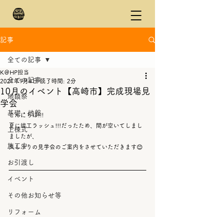
記事
全ての記事
K＠HP担当
全ての記事
2021年9月4日
読了時間: 2分
10月のイベント【高崎市】完成現場見
地鎮祭
学会
基礎・地盤
こんにちは!!!
夏に竣工ラッシュ!!!だったため、間が空いてしまし
上棟式
ましたが、
施工中
久しぶりの見学会のご案内をさせていただきます😊
お引渡し
イベント
その他お知らせ等
リフォーム