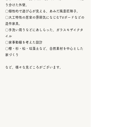
り分けた外壁。
〇個性的で遊び心が見える、あみだ風意匠障子。
〇大工特性の居室の雰囲気になじむTVボードなどの
造作家具。
〇手洗い周りなどにあしらった、ガラスモザイクタ
イル
〇家事動線を考えた設計
〇檜・杉・松・珪藻土など、自然素材を中心とした
家づくり
など、様々な見どころがございます。