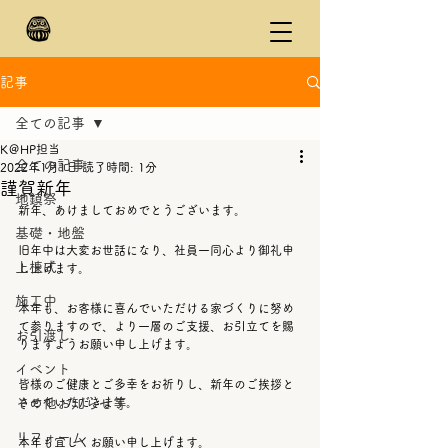
記事
全ての記事
K＠HP担当
全ての記事
2022年1月1日
読了時間: 1分
謹賀新年
地鎮祭
新年、あけましておめでとうございます。  
基礎・地盤
旧年中は大変お世話になり、社員一同心より御礼申
上棟式
し上げます。
施工中
本年も、お客様に喜んでいただける家づくりに努め
て参りますので、より一層のご支援、お引立てを賜
お引渡し
りますようお願い申し上げます。
イベント
皆様のご健康とご多幸をお祈りし、新年のご挨拶と
その他お知らせ等
させていただきます。
リフォーム
本年も宜しくお願い申し上げます。