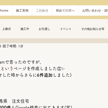
home
施工実例
こだわり
初めての方へ
お問い合わせ・資
上棟式
施工中
お引渡し
イベント
その他お知らせ等
日
読了時間: 1分
gramで言ったのですが、
」
というページを作成しました👏✨
知らせした時からさらに
6件追加
しました)
馬県　注文住宅
,000件
もGoogle検索に出てきます(笑)