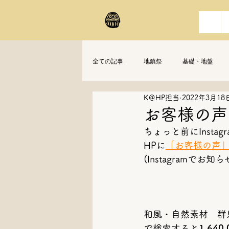
全ての記事
地鎮祭
基礎・地盤
K＠HP担当
2022年3月18
お客様の声
ちょっと前にInsta
HPに
「お客様の声
(Instagramでお
和風・自然素材　群
で検索すると
1,640