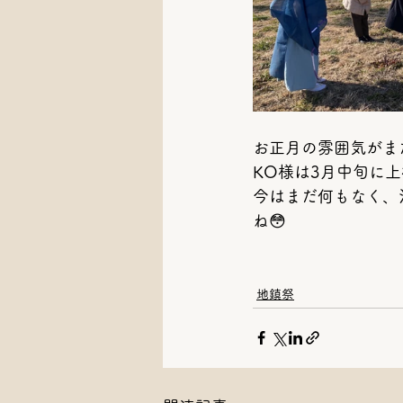
お正月の雰囲気がま
KO様は3月中旬に
今はまだ何もなく、
ね😳
地鎮祭