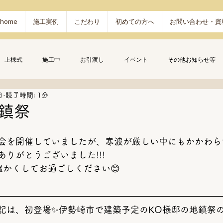
home
施工実例
こだわり
初めての方へ
お問い合わせ・資
上棟式
施工中
お引渡し
イベント
その他お知らせ等
日
読了時間: 1分
地鎮祭
会を開催していましたが、寒波が厳しい中にもかかわら
りがとうございました!!!
温かくしてお過ごしください😊
記は、初登場✨伊勢崎市で建築予定のKO様邸の地鎮祭