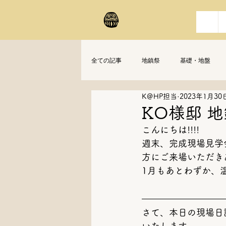
全ての記事
地鎮祭
基礎・地盤
K＠HP担当
2023年1月30
KO様邸 
こんにちは!!!!
週末、完成現場見学
方にご来場いただきあ
1月もあとわずか、
さて、本日の現場日