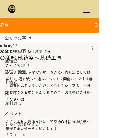
記事
全ての記事
K＠HP担当
全ての記事
2023年5月15日
読了時間: 2分
O様邸 地鎮祭～基礎工事
地鎮祭
こんにちは!!!!
基礎・地盤
ちょっとお知らせですが、今月は杉内建設としては
珍しく3週に渡って週末イベントを開催しています😊
上棟式
「週末休みじゃないんだけど💦」という方も、平日
施工中
ご案内できる場合もありますので、お気軽にご連絡
ください🥰
お引渡し
イベント
さて、本日の現場日記は、初登場O様邸の地鎮祭～
その他お知らせ等
基礎工事の様子をご紹介します！
リフォーム