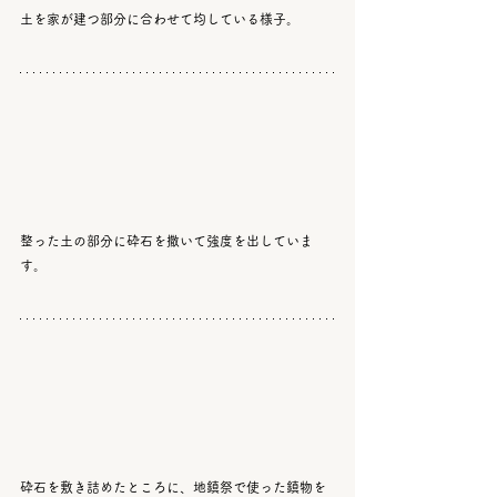
土を家が建つ部分に合わせて均している様子。
整った土の部分に砕石を撒いて強度を出していま
す。
砕石を敷き詰めたところに、地鎮祭で使った鎮物を