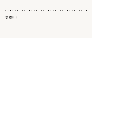
完成!!!!
黒板にある通り、4/14に完成しました✨
まだしっとりしている部分は玄関周りの土間の部分
で、コチラは別パートになるので、一番最後に行っ
ています。
O様邸は実はもう4月末上棟しておりまして(記事が
追い付いてなくてすみません💦)