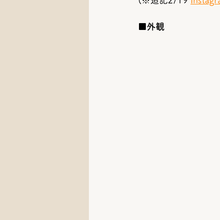
(※追記2/19 
Instag
■外観