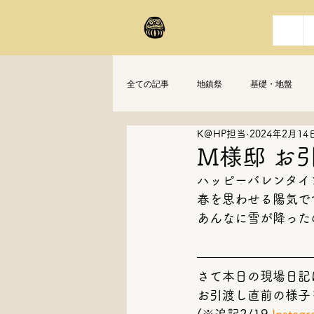
全ての記事
地鎮祭
基礎・地盤
K＠HP担当
2024年2月14
M様邸 お引
ハッピーバレンタイン
春を思わせる陽気で
あんなに雪が降った
さて本日の現場日記
お引渡し直前の様子