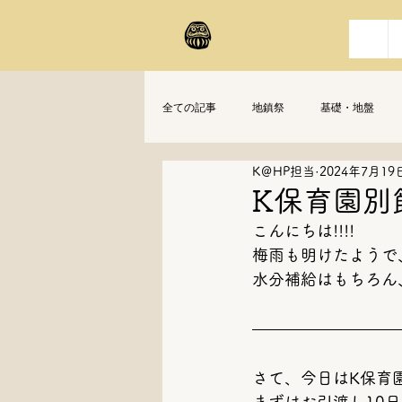
全ての記事
地鎮祭
基礎・地盤
K＠HP担当
2024年7月19
K保育園別
こんにちは!!!!
梅雨も明けたようで
水分補給はもちろん
さて、今日はK保育