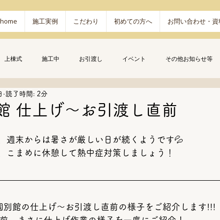
home
施工実例
こだわり
初めての方へ
お問い合わせ・資
上棟式
施工中
お引渡し
イベント
その他お知らせ等
日
読了時間: 2分
館 仕上げ～お引渡し直前
、週末からは暑さが厳しい日が続くようです💦
、こまめに休憩して熱中症対策しましょう！
園別館の仕上げ～お引渡し直前の様子をご紹介します!!!