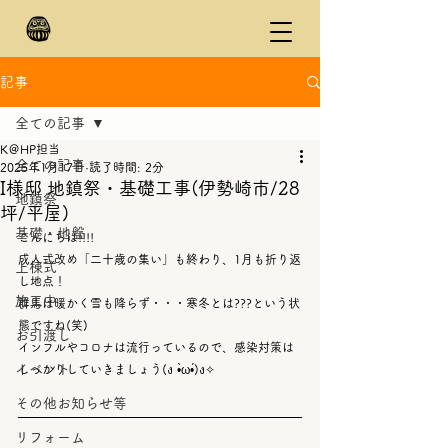
記事
全ての記事
K＠HP担当
全ての記事
2025年1月17日
読了時間: 2分
I様邸 地鎮祭・基礎工事(伊勢崎市/28
地鎮祭
坪/平屋)
基礎・地盤
こんにちは!!!!
成人式改め「二十歳の集い」も終わり、1月も折り返
上棟式
し地点！
施工中
群馬は暖かく雪も降らず・・・寒冬とは???という状
態ですね(笑)
お引渡し
インフルやコロナは流行っているので、感染対策は
イベント
しっかりしていきましょう(ง •̀ω•́)ง✧
その他お知らせ等
リフォーム