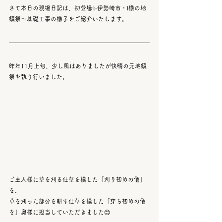
さて本日の現場日記は、初登場✨伊勢崎市・I様の地
鎮祭～基礎工事の様子をご紹介いたします。
昨年11月上旬、少し風はありましたが快晴の元地鎮
祭を執り行いました。
ご主人様に草を刈る仕草を模した「刈り初めの儀」
を、
草を刈った部分を耕す仕草を模した「穿ち初めの儀
を」奥様に担当していただきました😊