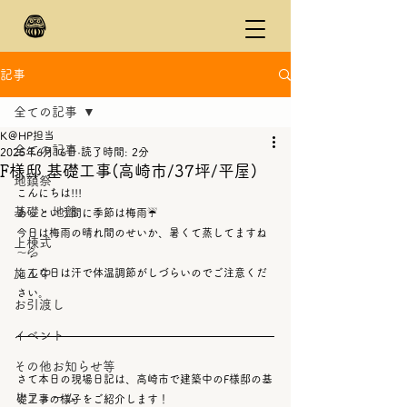
記事
全ての記事
K＠HP担当
全ての記事
2025年6月16日
読了時間: 2分
F様邸 基礎工事(高崎市/37坪/平屋)
地鎮祭
こんにちは!!!
基礎・地盤
あっという間に季節は梅雨☔
今日は梅雨の晴れ間のせいか、暑くて蒸してますね
上棟式
～💦
施工中
こんな日は汗で体温調節がしづらいのでご注意くだ
さい。
お引渡し
イベント
その他お知らせ等
さて本日の現場日記は、高崎市で建築中のF様邸の基
リフォーム
礎工事の様子をご紹介します！