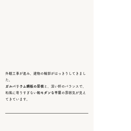
外観工事が進み、建物の輪郭がはっきりしてきまし
た。
ガルバリウム鋼板の屋根
と、深い軒のバランスで、
和風に寄りすぎない
和モダンな平屋
の雰囲気が見え
てきています。