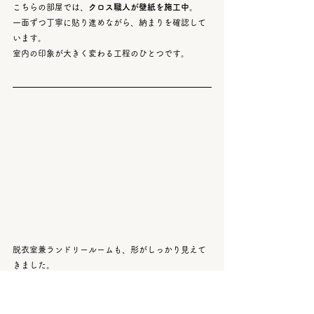
こちらの部屋では、
クロス職人が壁紙を施工中
。
一面ずつ丁寧に貼り進めながら、納まりを確認して
います。
室内の印象が大きく変わる工程のひとつです。
脱衣室兼ランドリールームも、形がしっかり見えて
きました。
造作洗面台や収納ニッチ、洗濯機スペースの配置を
確認しながら施工中です。
日々の使い勝手を意識した空間になっています。