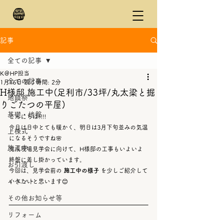
記事
全ての記事
K＠HP担当
全ての記事
1月16日
読了時間: 2分
H様邸 施工中(足利市/33坪/丸太梁と掘
地鎮祭
りごたつの平屋)
基礎・地盤
こんにちは!!!!
今日は日中とても暖かく、明日は3月下旬並みの気温
上棟式
になるそうですね🌸
施工中
完成現場見学会に向けて、H様邸の工事もいよいよ
終盤に差し掛かっています。
お引渡し
今回は、見学会前の 
施工中の様子
 を少しご紹介して
イベント
いきたいと思います😊
その他お知らせ等
リフォーム