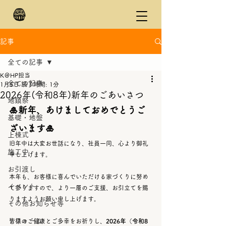
記事
全ての記事
K＠HP担当
全ての記事
1月5日
読了時間: 1分
2026年(令和8年)新年のごあいさつ
地鎮祭
🎍新年、あけましておめでとうご
基礎・地盤
ざいます🎍
上棟式
旧年中は大変お世話になり、社員一同、心より御礼
施工中
申し上げます。
お引渡し
本年も、お客様に喜んでいただける家づくりに努め
イベント
て参りますので、より一層のご支援、お引立てを賜
りますようお願い申し上げます。
その他お知らせ等
リフォーム
皆様のご健康とご多幸をお祈りし、
2026年（令和8