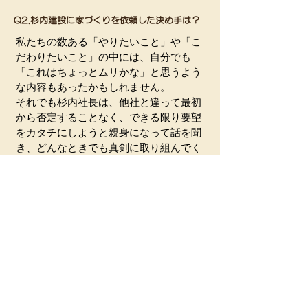
Q2.杉内建設に家づくりを依頼した決め手は？
私たちの数ある「やりたいこと」や「こ
だわりたいこと」の中には、自分でも
「これはちょっとムリかな」と思うよう
な内容もあったかもしれません。
それでも杉内社長は、他社と違って最初
から否定することなく、できる限り要望
をカタチにしようと親身になって話を聞
き、どんなときでも真剣に取り組んでく
れたんです。
注文住宅で建てるからには簡単に妥協し
たくなかったし、心から納得できる家に
したいと考えていました。
杉内建設さんのお陰で、「家づくりをや
り切った」という満足感でいっぱいで
す。