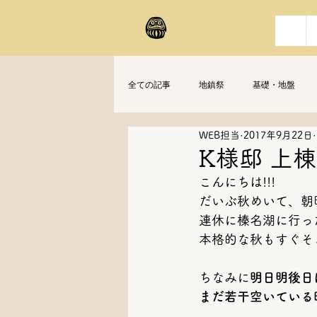
全ての記事
地鎮祭
基礎・地盤
WEB担当
2017年9月22日
K様邸 上
こんにちは!!!
だいぶ秋めいて、朝
連休に榛名湖に行っ
本格的な秋もすぐそ
ちなみに
明日明後日
まだ若干空いている