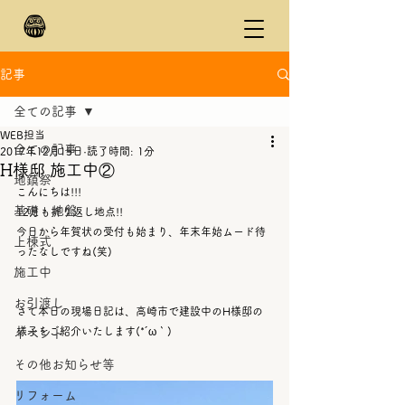
記事
全ての記事
WEB担当
全ての記事
2017年12月15日
読了時間: 1分
H様邸 施工中②
地鎮祭
こんにちは!!!
基礎・地盤
12月も折り返し地点!!
今日から年賀状の受付も始まり、年末年始ムード待
上棟式
ったなしですね(笑)
施工中
お引渡し
さて本日の現場日記は、高崎市で建設中のH様邸の
様子をご紹介いたします(*´ω｀)
イベント
その他お知らせ等
リフォーム