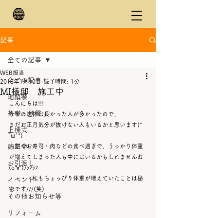
記事
全ての記事
WEB担当
全ての記事
2018年1月10日
読了時間: 1分
MI様邸 施工中
地鎮祭
こんにちは!!!
基礎・地盤
今年の連休は長かった人が多かったので、
まだお正月気分が抜けない人もいるかと思います(*
上棟式
´ω`*)
施工中
お餅やお寿司・肉などの食べ過ぎで、うっかり体重
が増えてしまった人も中にはいるかもしれませんね
お引渡し
(o'∀'))ｩﾝｩﾝ
・・・・私もちょっぴり体重が増えていたことは秘
イベント
密です///(笑)
その他お知らせ等
リフォーム