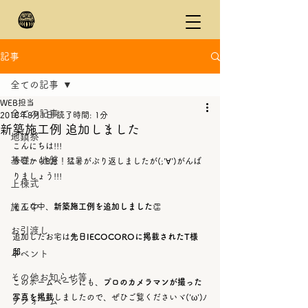
記事
全ての記事
WEB担当
全ての記事
2018年8月1日
読了時間: 1分
新築施工例 追加しました
地鎮祭
こんにちは!!!
基礎・地盤
今日から8月！猛暑がぶり返しましたが(;'∀')がんば
りましょう!!!
上棟式
施工中
そんな中、
新築施工例を追加しました
👏
お引渡し
追加したお宅は
先日IECOCOROに掲載されたT様
邸
。
イベント
その他お知らせ等
このホームページにも、
プロのカメラマンが撮った
写真を掲載
しましたので、ぜひご覧くださいヾ('ω')ﾉ
リフォーム