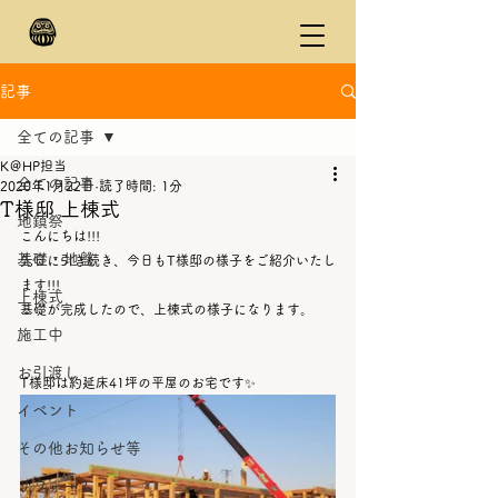
記事
全ての記事
K＠HP担当
全ての記事
2020年1月22日
読了時間: 1分
T様邸 上棟式
地鎮祭
こんにちは!!!
基礎・地盤
先日に引き続き、今日もT様邸の様子をご紹介いたし
ます!!!
上棟式
基礎が完成したので、上棟式の様子になります。
施工中
お引渡し
T様邸は約延床41坪の平屋のお宅です✨
イベント
その他お知らせ等
リフォーム