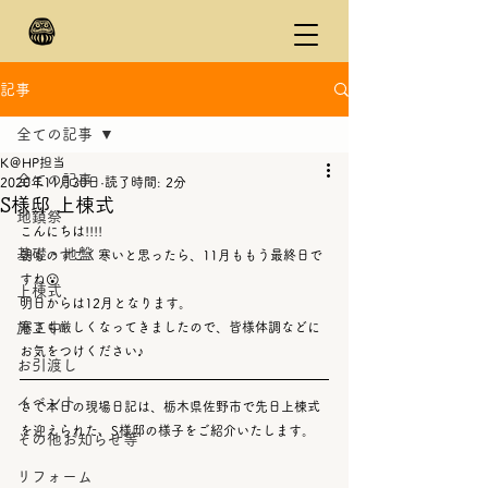
記事
全ての記事
K＠HP担当
全ての記事
2020年11月30日
読了時間: 2分
S様邸 上棟式
地鎮祭
こんにちは!!!!
基礎・地盤
朝ものすごく寒いと思ったら、11月ももう最終日で
すね😮
上棟式
明日からは12月となります。
施工中
寒さも厳しくなってきましたので、皆様体調などに
お気をつけください♪
お引渡し
イベント
さて本日の現場日記は、栃木県佐野市で先日上棟式
を迎えられた、S様邸の様子をご紹介いたします。
その他お知らせ等
リフォーム