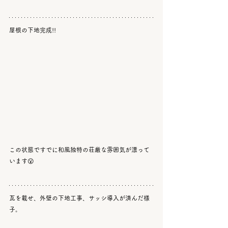
屋根の下地完成!!
この状態ですでに和風独特の荘厳な雰囲気が漂って
います😮
瓦を載せ、外壁の下地工事、サッシ導入が済んだ様
子。