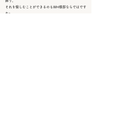
飾り。
それを愉しむことができるのもWH様邸ならではです
ね♪
外壁工事が終わり、足場が取れました！
独特の風合いが出る塗壁で仕上げられた外壁。
荘厳な入母屋屋根
銅の小口飾りで輝く化粧垂木。
住宅街の中でも、様々な人の目に留まるお宅になっ
ていること間違いなしです😊