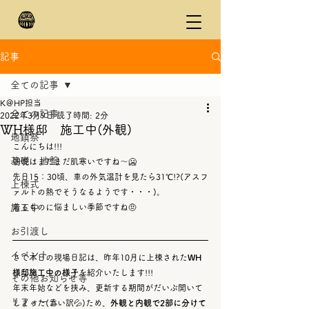
記事
全ての記事
K＠HP担当
全ての記事
2022年3月9日
読了時間: 2分
WH様邸 施工中(外観)
地鎮祭
こんにちは!!!
基礎・地盤
朝晩はまだまだ肌寒いですね～🥶
先日15：30頃、車の外気温計を見たら31℃!?(アスフ
上棟式
ァルトの熱でそうなるようです・・・)。
施工中
着るものに悩ましい季節ですね🤨
お引渡し
イベント
さて本日の現場日記は、昨年10月に上棟された
WH
様邸施工中の様子
を紹介いたします!!!
その他お知らせ等
年末年始などを挟み、更新する期間がだいぶ開いて
リフォーム
しまった(言い訳💦)ため、
外観と内観で2部に分けて