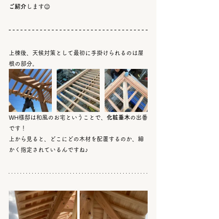
ご紹介
します😉
上棟後、天候対策として最初に手掛けられるのは屋
根の部分。
WH様邸は和風のお宅ということで、
化粧垂木
の出番
です！
上から見ると、どこにどの木材を配置するのか、細
かく指定されているんですね♪