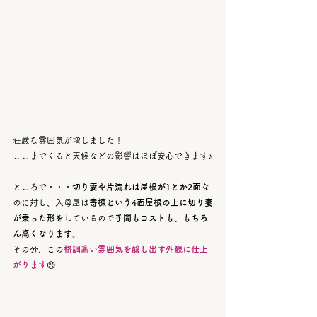
荘厳な雰囲気が増しました！
ここまでくると天候などの影響はほぼ安心できます♪
ところで・・・
切り妻や片流れは屋根が1とか2面
な
のに対し、入母屋は
寄棟という4面屋根の上に切り妻
が乗った形を
しているので
手間もコストも、もちろ
ん高くなります。
その分、この
格調高い雰囲気を醸し出す外観に仕上
がります
😊