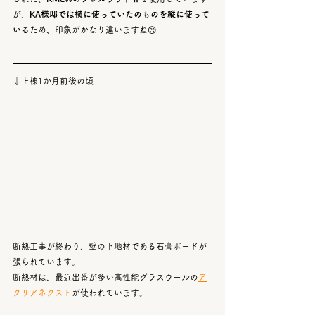
が、
KA様邸では横に使っていたのものを縦に使って
いる
ため、印象がかなり違いますね😊
↓上棟1か月前後の頃
断熱工事が終わり、壁の下地材である石膏ボードが
張られています。
断熱材は、最近出番が多い高性能グラスウールの
ア
クリアネクスト
が使われています。