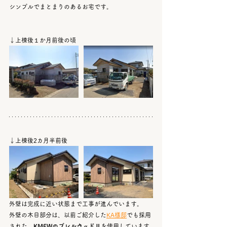
シンプルでまとまりのあるお宅です。
↓上棟後１か月前後の頃
↓上棟後2カ月半前後
外壁は完成に近い状態まで工事が進んでいます。
外壁の木目部分は、以前ご紹介した
KA様邸
でも採用
された、
KMEWのブレルウッドⅡ
を使用しています