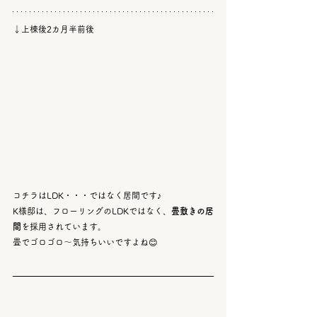
↓上棟後2カ月半前後
コチラはLDK・・・ではなく居間です♪
K様邸は、フローリングのLDKではなく、
畳敷きの居
間
を採用されています。
畳でゴロゴロ～気持ちいいですよね😊