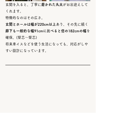
玄関を入ると、丁寧に
磨かれた丸太
がお出迎えして
くれます。
特徴的なのはその広さ。
玄関とホールは幅が220cm以上
あり、その先に続く
廊下も一般的な幅91cmに比べると倍の182cmの幅
を
確保。(壁芯～壁芯)
将来車イスなどを使う生活になっても、対応がしや
すい設計になっています。