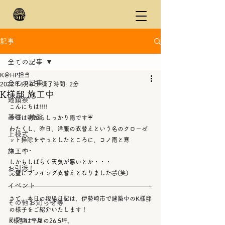
記事
全ての記事
K＠HP担当
全ての記事
2022年6月6日
読了時間: 2分
K様邸 施工中
地鎮祭
こんにちは!!!!
基礎・地盤
今日は朝からしっかり雨です☔
わたくし、昨日、洋服の衣替えという名のクローゼ
上棟式
ット掃除をやっとしたところに、コノ雨と寒
施工中
さ・・・
しかもしばらく天気が悪いとか・・・
お引渡し
完璧にフライング衣替えとなりました🤣(笑)
イベント
さて、本日の現場日記は、伊勢崎市で建築中のK様邸
その他お知らせ等
の様子をご紹介いたします！
リフォーム
K様邸は平屋の26.5坪。