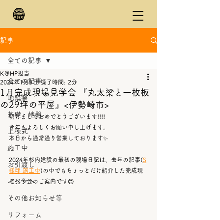
記事
全ての記事
K＠HP担当
全ての記事
2024年1月5日
読了時間: 2分
1月完成現場見学会 『丸太梁と一枚板
地鎮祭
の29坪の平屋』<伊勢崎市>
基礎・地盤
明けましておめでとうございます!!!!
今年もよろしくお願い申し上げます。
上棟式
本日から通常通り営業しております✨
施工中
2024年杉内建設の最初の現場日記は、去年の記事(
S
お引渡し
様邸 施工中
)の中でもちょっとだけ紹介した完成現
イベント
場見学会のご案内です😊
その他お知らせ等
リフォーム