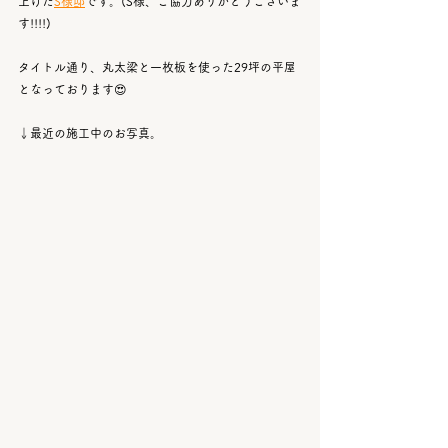
上げた
S様邸
です。(S様、ご協力ありがとうございま
す!!!!)
タイトル通り、丸太梁と一枚板を使った29坪の平屋
となっております😍
↓最近の施工中のお写真。