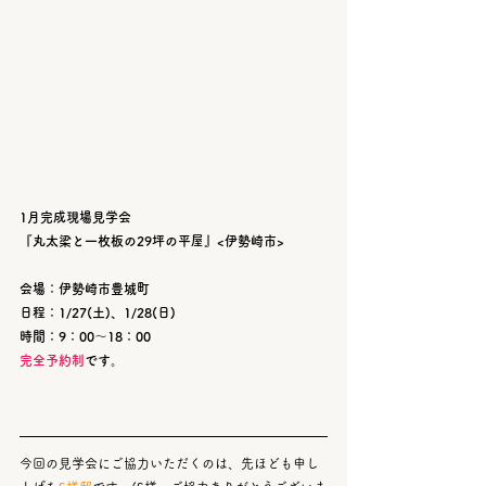
1月完成現場見学会 
『丸太梁と一枚板の29坪の平屋』<伊勢崎市>
会場：伊勢崎市豊城町
日程：1/27(土)、1/28(日)
時間：9：00～18：00
完全予約制
です。
今回の見学会にご協力いただくのは、先ほども申し