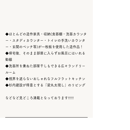
◆ほとんどの造作家具・収納(食器棚・洗面カウンタ
ー・スタディカウンター・トイレの手洗いカウンタ
ー・玄関のベンチ等)が一枚板を使用した造作品！
◆帰宅後、そのまま部屋に入らずお風呂にはいれる
動線
◆洗面所を兼ねた部屋干しもできる広々ランドリー
ルーム
◆視界を遮らないおしゃれなフルフラットキッチン
◆杉内建設が得意とする「梁丸太現し」のリビング
などなど見どころ満載となっております!!!!!