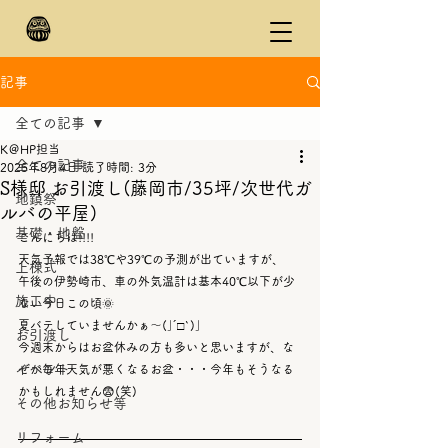
記事
全ての記事
K＠HP担当
全ての記事
2025年8月4日
読了時間: 3分
S様邸 お引渡し(藤岡市/35坪/次世代ガ
地鎮祭
ルバの平屋)
基礎・地盤
こんにちは!!!!
天気予報では38℃や39℃の予測が出ていますが、
上棟式
午後の伊勢崎市、車の外気温計は基本40℃以下が少
施工中
ない今日この頃🌞
夏バテしていませんかぁ～(｣´□`)｣
お引渡し
今週末からはお盆休みの方も多いと思いますが、な
イベント
ぜか毎年天気が悪くなるお盆・・・今年もそうなる
かもしれません😨(笑)
その他お知らせ等
リフォーム