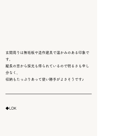
玄関周りは無垢板や造作建具で温かみのある印象で
す。
縦長の窓から採光も得られているので明るさも申し
分なく、
収納もたっぷりあって使い勝手がよさそうです♪
◆LDK