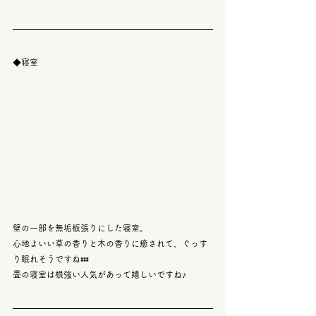
◆寝室
壁の一部を無垢板張りにした寝室。
心地よいい草の香りと木の香りに癒されて、ぐっす
り眠れそうですね💤
畳の寝室は根強い人気があって嬉しいですね♪