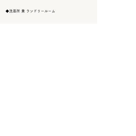
◆洗面所 兼 ランドリールーム
縦長4帖が使いやすい洗面所兼ランドリールーム。
廊下はもちろん、収納や外にも動線が確保されてい
る回遊動線。
そのまま部屋干しもOKですぐ収納できるので家事ラ
クに繋がります。
◆浴室系