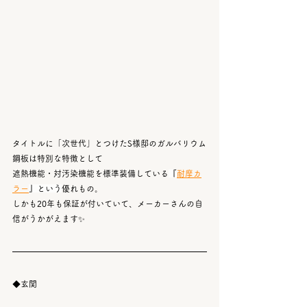
タイトルに「次世代」とつけたS様邸のガルバリウム
鋼板は特別な特徴として
遮熱機能・対汚染機能を標準装備している
『
耐摩カ
ラー
』という
優れもの。
しかも20年も保証が付いていて、メーカーさんの自
信がうかがえます✨
◆玄関