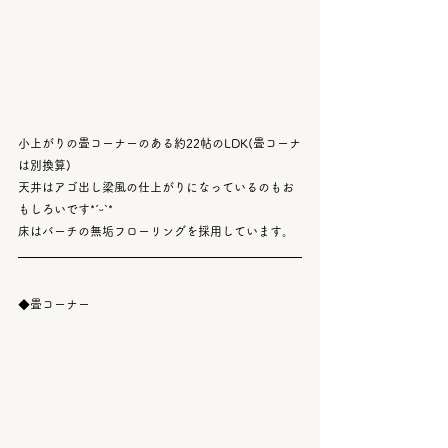
小上がりの畳コーナーのある約22帖のLDK(畳コーナ
は別換算)
天井はアゴ出し梁風の仕上がりになっているのもお
もしろいです*ˊᵕˋ*
床はバーチの無垢フローリングを採用しています。
◆畳コーナー