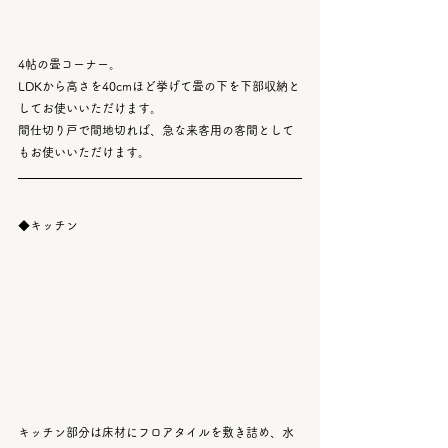
4帖の畳コーナー。
LDKから高さを40cmほど挙げて畳の下を下部収納と
してお使いいただけます。
間仕切り戸で間地切れば、急な来客用の客間として
もお使いいただけます。
◆キッチン
キッチン部分は床材にフロアタイルを敷き詰め、水