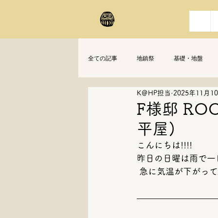
全ての記事
地鎮祭
基礎・地盤
K＠HP担当
2025年11月1
F様邸 RO
平屋)
こんにちは!!!!
昨日の日曜は雨で一日ひ
 急に気温が下がっ