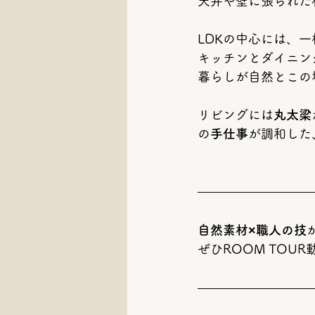
天井や壁に張られた
LDKの中心には、
キッチンとダイニン
暮らしが自然とこの
リビングには
丸太梁
の
手仕事
が調和した
自然素材×職人の技
ぜひROOM TOU