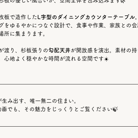
杉板の優しい風合いが、空間全体を包み込みます🌿
一枚板で造作した
L字型のダイニングカウンターテーブル
グをゆるやかにつなぐ設計で、食事や作業、家族との会
場所に集まります。
が渡り、杉板張りの
勾配天井
が開放感を演出。素材の持
、心地よく穏やかな時間が流れる空間です☀️
が生み出す、唯一無二の住まい。
R動画でも、その魅力をじっくりとご覧ください🍃