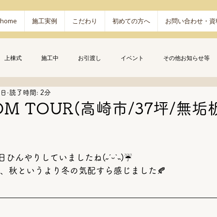
home
施工実例
こだわり
初めての方へ
お問い合わせ・資
上棟式
施工中
お引渡し
イベント
その他お知らせ等
0日
読了時間: 2分
OM TOUR(高崎市/37坪/無
んやりしていましたね(˶ˊᵕˋ˵)☔
て、秋というより冬の気配すら感じました🍂