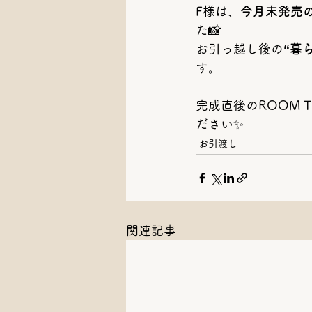
F様は、
今月末発売の
た📸
お引っ越し後の
“暮
す。
完成直後のROOM 
ださい✨
お引渡し
関連記事