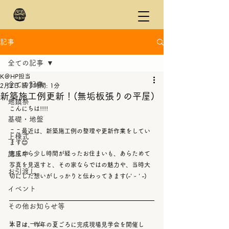
記事
全ての記事
K＠HP担当
全ての記事
2月2日
読了時間: 1分
新築施工例更新！(無垢板張りの平屋)
地鎮祭
こんにちは!!!!
基礎・地盤
ここ最近は、新築施工例の整理や更新作業をしてい
上棟式
ます😊
施工中
完成から少し時間が経ったお住まいも、あらためて
写真を見返すと、その家ならではの魅力や、当時大
お引渡し
切にした想いがしっかりと伝わってきます(˶' ᵕ ' ˶)
イベント
その他お知らせ等
リフォーム
本日は、昨年の夏ごろに完成現場見学会を開催し