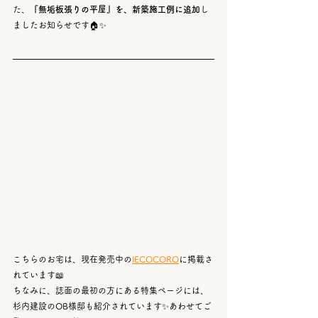
た、
『無垢板張りの平屋』を、新築施工例に追加
し
ましたお知らせです🏠✨
こちらのお宅は、現在発売中の
IECOCORO
に掲載さ
れています📖
ちなみに、誌面の最初の方にある特集ページには、
杉内建設のOB様邸も紹介されています✨あわせてご