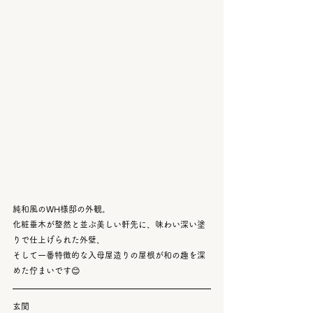
純和風のWH様邸の外観。
化粧垂木が整然と並ぶ美しい軒先に、味わい深い塗
りで仕上げられた外壁、
そして一番特徴的な入母屋造りの屋根が和の趣を深
めた佇まいです😊
玄関