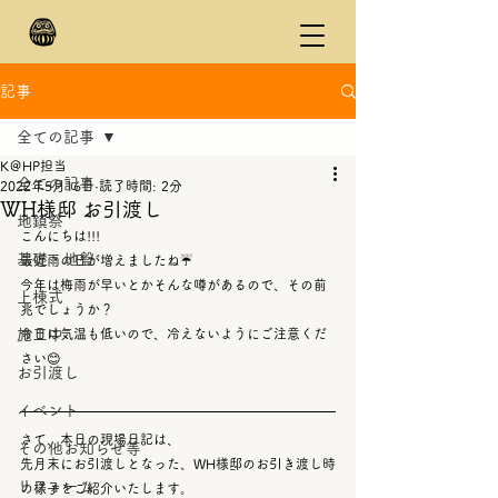
記事
全ての記事
K＠HP担当
全ての記事
2022年5月16日
読了時間: 2分
WH様邸 お引渡し
地鎮祭
こんにちは!!!
基礎・地盤
最近雨の日が増えましたね☔
今年は梅雨が早いとかそんな噂があるので、その前
上棟式
兆でしょうか？
施工中
今日は気温も低いので、冷えないようにご注意くだ
さい😊
お引渡し
イベント
さて、本日の現場日記は、
その他お知らせ等
先月末にお引渡しとなった、WH様邸のお引き渡し時
リフォーム
の様子をご紹介いたします。