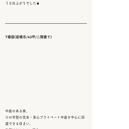
うな仕上がりでした🍵
T様邸(前橋市/43坪/二階建て)
中庭のある家。
ロの字型の完全・安心プライベート中庭を中心に回
遊できる住まい。