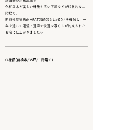
超断熱の新和風住宅
化粧垂木が美しい軒先や広い下屋などが印象的な二
階建て。
断熱性能等級6(HEAT20G2)とUa値0.4を確保し、一
年を通して適温・適湿で快適な暮らしが約束された
お宅に仕上がりました✨
O様邸(前橋市/35坪/二階建て)