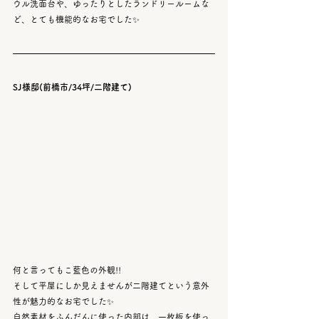
ウル洗面台や、ゆったりとしたランドリールームな
ど、とても機能的なお宅でした✨
SJ様邸(前橋市/34坪/二階建て)
何と言ってもこ藍色の外観!!
そして平屋にしか見えませんが二階建てという意外
性が魅力的なお宅でした✨
自然素材をふんだんに使った内部は、一枚板を使っ