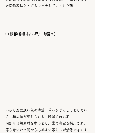
た造作家具ととてもマッチしていました🥰
ST様邸(前橋市/33坪/二階建て)
いぶし瓦に淡い色の塗壁、重心がどっしりとしてい
る、和の趣が感じられる二階建てのお宅。
内部も自然素材を中心とし、畳の寝室を採用され、
落ち着いた空間から心地よい暮らしが想像できるよ