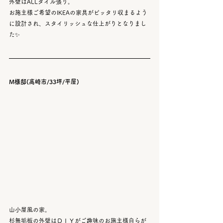
外壁はALLタイル張り。
お施主様ご希望のIKEAの家具がピッタリ収まるよう
に設計され、スタイリッシュな仕上がりとなりまし
た✨
M様邸(高崎市/33坪/平屋)
山小屋風の家。
杉無垢板の外壁はＤＩＹがご趣味のお施主様自らが