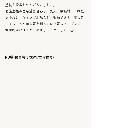
塗装を担当してくださいました。
お施主様のご希望に合わせ、丸太・無垢材・一枚板
を中心に、キャンプ用品なども収納できる土間のＤ
ＩＹルームや自ら薪を割って使う薪ストーブなど、
個性的なな仕上がりの住まいとなりました🥰
KU様邸(高崎市/35坪/二階建て)