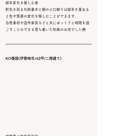
経年変化を愉しむ家
軒先を彩る化粧垂木と銅の小口飾りは経年を重ねる
と色や質感の変化を愉しむことができます。
自然素材や造作家具などと共にゆっくりと時間を過
ごすことのできる落ち着いた和風のお宅でした😳
KO様邸(伊勢崎市/42坪/二階建て)