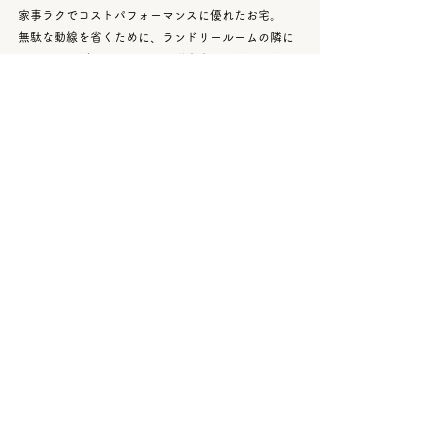
家事ラクでコストパフォーマンスに優れたお宅。
無駄な動線を省くために、ランドリールームの隣に
ウォーキングクローゼットと脱衣室を配置したり、
キッチンとダイニングの位置を平行しました😄
屋根裏と床下の空気を循環できる換気システムも注
目ポイントでしたね✨
A様邸(高崎市/29坪/平屋)