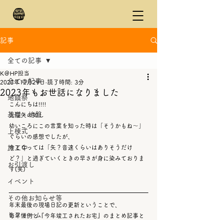
記事
全ての記事
K＠HP担当
全ての記事
2023年12月29日
読了時間: 3分
2023年もお世話になりました
地鎮祭
こんにちは!!!!
基礎・地盤
光陰矢の如し
幼いころにこの言葉を知った時は「そうかもね～」
上棟式
ぐらいの感想でしたが、
施工中
今となっては「矢？音速くらいはありそうだけ
ど？」と過ぎていくときの早さが身に染みておりま
お引渡し
す(笑)
イベント
その他お知らせ等
年末最後の現場日記の更新ということで、
リフォーム
毎年恒例と『今年竣工されたお宅』のまとめ記事と