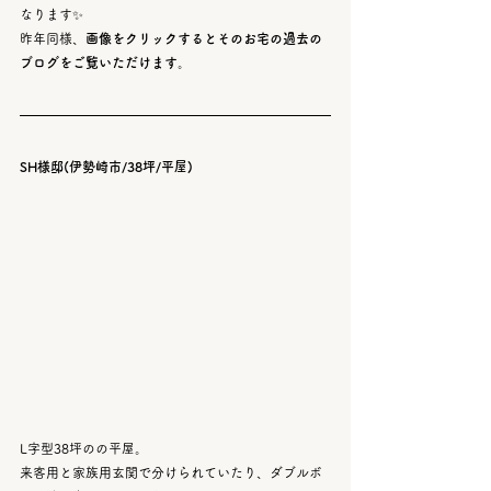
なります✨
昨年同様、
画像をクリックするとそのお宅の過去の
ブログをご覧いただけます
。
SH様邸(伊勢崎市/38坪/平屋)
L字型38坪のの平屋。
来客用と家族用玄関で分けられていたり、ダブルボ